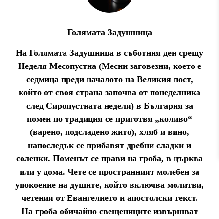
Голямата Задушница
На Голямата Задушница в съботния ден срещу
Неделя Месопустна (Месни заговезни, което е
седмица преди началото на Великия пост,
който от своя страна започва от понеделника
след Сиропустната неделя) в България за
помен по традиция се приготвя „коливо“
(варено, подсладено жито), хляб и вино,
напоследък се прибавят дребни сладки и
соленки. Поменът се прави на гроба, в църква
или у дома. Чете се пространният молебен за
упокоение на душите, който включва молитви,
четения от Евангелието и апостолски текст.
На гроба обичайно свещениците извършват