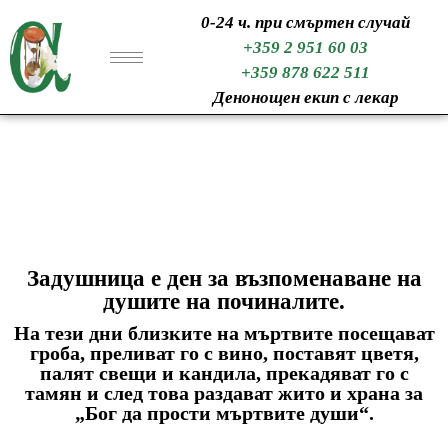
0-24 ч. при смъртен случай
+359 2 951 60 03
+359 878 622 511
Денонощен екип с лекар
Задушница
Задушница е ден за възпоменаване на
душите на починалите.
На тези дни близките на мъртвите посещават
гроба, преливат го с вино, поставят цветя,
палят свещи и кандила, прекaдяват го с
тамян и след това раздават жито и храна за
„Бог да прости мъртвите души“.